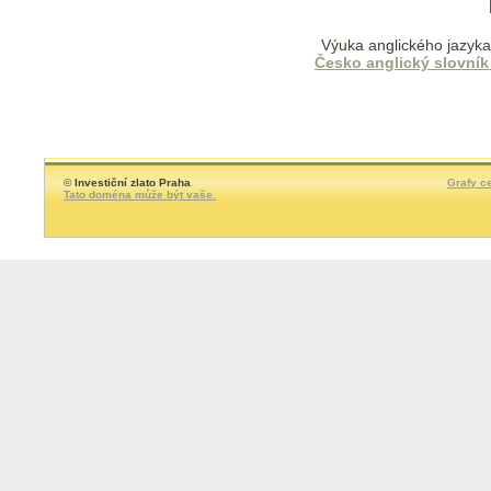
Výuka anglického jazyka
Česko anglický slovník
©
Investiční zlato Praha
Grafy ce
Tato doména může být vaše.